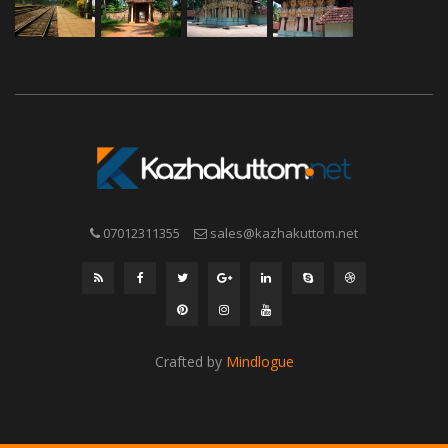
07012311355
sales@kazhakuttom.net
Crafted by
Mindlogue