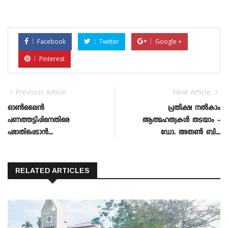
Facebook
Twitter
Google +
Pinterest
Previous Article
Next Article
ഓണ്‍ലൈന്‍
പ്രതീക്ഷ നൽകാം
പണത്തട്ടിപ്പിനെതിരെ
ആത്മഹത്യകൾ തടയാം -
പരാതിപ്പെടാന്‍...
ഡോ. അരുൺ ബി...
RELATED ARTICLES