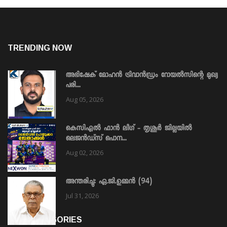
TRENDING NOW
അഭിഷേക് മോഹൻ ട്രിവാൻഡ്രം റോയൽസിന്റെ മുഖ്യ
പരി...
Aug 05, 2026
കെസിഎൽ ഫാൻ ലീഗ് - തൃശൂർ ജില്ലയിൽ
ലെജൻഡ്സ് പൊന...
Aug 02, 2026
അന്തരിച്ചു: ഏ.ജി.ഉമ്മൻ (94)
Jul 31, 2026
HOT CATEGORIES