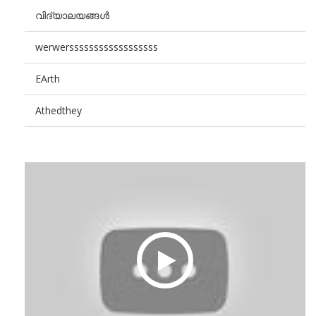
വിദ്യാലയങ്ങൾ
werwerssssssssssssssssss
EArth
Athedthey