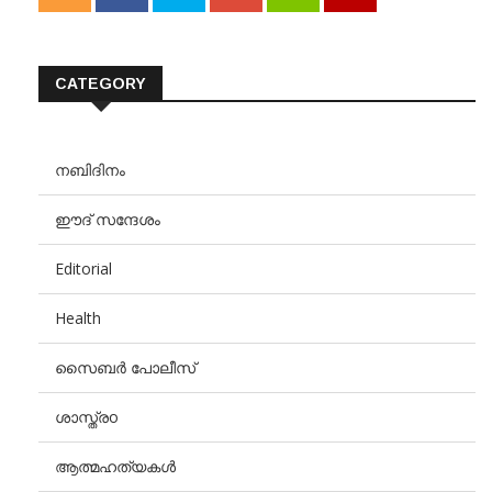
CATEGORY
നബിദിനം
ഈദ് സന്ദേശം
Editorial
Health
സൈബർ പോലീസ്
ശാസ്ത്രo
ആത്മഹത്യകൾ