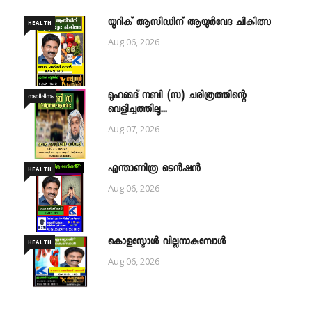
യൂറിക് ആസിഡിന് ആയുർവേദ ചികിത്സ
HEALTH
Aug 06, 2026
മുഹമ്മദ് നബി (സ) ചരിത്രത്തിന്റെ
നബിദിനം
വെളിച്ചത്തിലൂ...
Aug 07, 2026
എന്താണിത്ര ടെൻഷൻ
HEALTH
Aug 06, 2026
കൊളസ്ട്രോൾ വില്ലനാകുമ്പോൾ
HEALTH
Aug 06, 2026