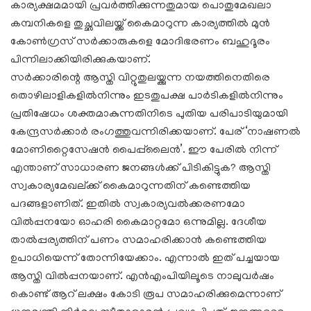
കാര്യക്ഷമമായി പ്രവർത്തിക്കുന്നതുമായ പൊതുമേഖലാ
കമ്പനികളെ തുച്ഛവിലയ്ക്ക് കൈമാറുന്ന കാര്യത്തിൽ മുൻ
കോൺഗ്രസ് സർക്കാരുകളെ മോദിഭരണം ബഹുദൂരം
പിന്നിലാക്കിയിരിക്കുകയാണ്‌.
സർക്കാരിന്റെ ആസ്തി വിറ്റുതുലയ്ക്കുന്ന നയത്തിനെതിരെ
തൊഴിലാളികളിൽനിന്നും ഇടതുപക്ഷ പാർടികളിൽനിന്നും
പ്രതിഷേധം ശക്തമാകുന്നതിനിടെ പുതിയ പരിപാടിയുമായി
കേന്ദ്രസർക്കാർ രംഗത്തുവന്നിരിക്കയാണ്. പേര് ‘നാഷണൽ
മോണിറ്റൈസേഷൻ പൈപ്പ്‌ലൈൻ’. ഈ പേരിൽ നിന്ന്
എന്താണ് സാധാരണ ജനങ്ങൾക്ക് പിടികിട്ടുക? ആസ്തി
സ്വകാര്യമേഖല്‌ക്ക് കൈമാറുന്നതിന് കണ്ടെത്തിയ
പദങ്ങളാണിത്. ഇതിൽ സ്വകാര്യവൽക്കരണമോ
വിൽപ്പനയോ ഓഹരി കൈമാറ്റമോ ഒന്നുമില്ല. ദേശീയ
താൽപ്പര്യത്തിന് പണം സമാഹരിക്കാൻ കണ്ടെത്തിയ
ഉപാധിയെന്ന് തോന്നിയേക്കാം. എന്നാൽ ഇത് പച്ചയായ
ആസ്തി വിൽപ്പനയാണ്‌. എൻഎംപിയിലൂടെ നാലുവർഷം
കൊണ്ട് ആറ് ലക്ഷം കോടി രൂപ സമാഹരിക്കുമെന്നാണ്