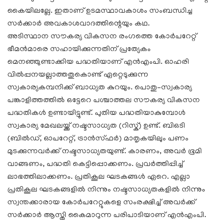
കൈയിലല്ലേ. ഇതാണ് ഉടമസ്ഥാവകാശം സംബന്ധിച്ച
സർക്കാർ അവകാശവാദത്തിന്റെയും കഥ.
അടിസ്ഥാന സൗകര്യ വികസന രംഗത്തെ കോർപറേറ്റ്
ഭീമൻമാരെ സഹായിക്കുന്നതിന് പ്രത്യേകം
മെനഞ്ഞുണ്ടാക്കിയ പദ്ധതിയാണ് എൻഎംപി. ഓഹരി
വിൽപ്പനയല്ലാത്തതുകൊണ്ട് ഏറ്റെടുക്കുന്ന
സ്വകാര്യകമ്പനിക്ക് ബാധ്യത കുറയും. പൊതു–സ്വകാര്യ
പങ്കാളിത്തത്തിൽ ഒട്ടേറെ പശ്ചാത്തല സൗകര്യ വികസന
പദ്ധതികൾ ഉണ്ടായിട്ടുണ്ട്. പുതിയ പദ്ധതിയാകുമ്പോൾ
സ്വകാര്യ മേഖലയ്ക്ക് നഷ്ടസാധ്യത (റിസ്ക്) ഉണ്ട്. ബിഒടി
(ബിൽഡ്, ഓപറേറ്റ്, ട്രാൻസ്ഫർ) മാതൃകയിലും പണം
മുടക്കുന്നവർക്ക് നഷ്ടസാധ്യതയുണ്ട്. കാരണം, അവർ ഭൂമി
വാങ്ങണം, പദ്ധതി കെട്ടിപ്പൊക്കണം. പ്രവർത്തിപ്പിച്ച്
ലാഭത്തിലാക്കണം. പ്രതികൂല ഘടകങ്ങൾ ഏറെ. എല്ലാ
പ്രതികൂല ഘടകങ്ങളിൽ നിന്നും നഷ്ടസാധ്യതകളിൽ നിന്നും
സ്വന്തക്കാരായ കോർപറേറ്റുകളെ സംരക്ഷിച്ച് അവർക്ക്
സർക്കാർ ആസ്തി കൈമാറുന്ന പരിപാടിയാണ് എൻഎംപി.