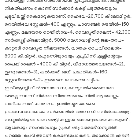
ധനമന്ത്രി നിർമല സീതാരാമൻ പ്രഖ്യാപിച്ചത്. ജനങ്ങളുടെ
നികുതിപ്പണം കൊണ്ട് സർക്കാർ കെട്ടിപ്പടുത്തതെല്ലാം
ചുളുവിലയ്ക്ക് കൈമാറുകയാണ്. ഹൈവേ–26,700 കിലോമീറ്റർ,
റെയിൽവേ സ്റ്റേഷൻ–400 എണ്ണം, പാസഞ്ചർ ട്രെയിൻ–150
എണ്ണം, മലയോര റെയിൽവേ–4, വൈദ്യുതിലൈൻ– 42,300
സർക്ക്യൂട്ട് കിലോമീറ്റർ, 5000 മെഗാവാട്ടിന്റെ ജല–താപ–
കാറ്റാടി വൈദ്യുത നിലയങ്ങൾ, വാതക പൈപ്പ് ലൈൻ–
8000 കീ.മീറ്റർ, ഐഒസിയുടെയും എച്ച്പിസിഎല്ലിന്റെയും
പൈപ്പ്‌ ലൈൻ –4000 കീ.മീറ്റർ, വിമാനത്താവളങ്ങൾ–21,
തുറമുഖങ്ങൾ–31, കൽക്കരി ഖനി പദ്ധതികൾ–160,
സ്റ്റേഡിയങ്ങൾ–2– ഇങ്ങനെ പോകുന്നു പട്ടിക.
ഇത് ആസ്തി വിൽപ്പനയോ സ്വകാര്യവൽക്കരണമോ
അല്ലെന്നാണ് നിർമല സീതാരാമനും നിതി ആയോഗും
വാദിക്കുന്നത്. കാരണം, ഇതിന്റെയൊക്കെ
ഉടമാസ്ഥാവകാശം സർക്കാരിൽ തന്നെ നിലനിൽക്കുമത്രെ.
നമ്പൂതിരിയുടെ പണപ്പെട്ടി കള്ളൻ കൊണ്ടുപോയ കഥയുണ്ട് .
ആശങ്കയും സഹതാപവും പ്രകടിപ്പിച്ചവരോട് നമ്പൂതിരി
പറഞ്ഞു: പെട്ടി അവൻ കൊണ്ടുപോകട്ടെ. താക്കോൽ എന്റെ