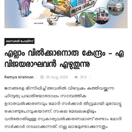
സൈബർ പോലീസ്
എല്ലാം വിൽക്കാനൊരു കേന്ദ്രം - എ
വിജയരാഘവൻ എഴുതുന്നു
05 Aug, 2026
813
Remya krishnan
ജനങ്ങളെ ഭിന്നിപ്പിച്ച് അവരിൽ വിദ്വേഷം കുത്തിവയ്ക്കുന്ന
ഹിന്ദുത്വ പദ്ധതിയോടൊപ്പം സാമ്പത്തിക
ഉദാരവൽക്കരണവും മോദി സർക്കാർ തീവ്രമായി മുമ്പോട്ടു
കൊണ്ടുപോവുകയാണ്. സകല മേഖലകളിലും
വൻതോതിലുള്ള സ്വകാര്യവൽക്കരണമാണ് രണ്ടാം മോദി
സർക്കാർ നടപ്പാക്കുന്നത്. നല്ല ലാഭമുണ്ടാക്കുന്നതും