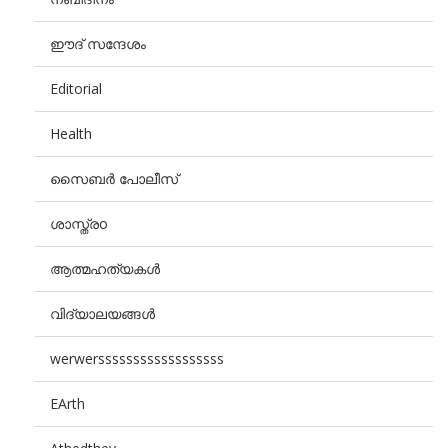
ഈദ് സന്ദേശം
Editorial
Health
സൈബർ പോലീസ്
ശാസ്ത്രo
ആത്മഹത്യകൾ
വിദ്യാലയങ്ങൾ
werwerssssssssssssssssss
EArth