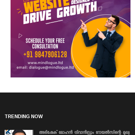
TRENDING NOW
അഭിഷേക് മോഹൻ ട്രിവാൻഡ്രം റോയൽസിന്റെ മുഖ്യ