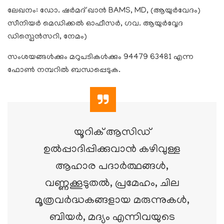
ലേഖനം: ഡോ. ഷർമദ് ഖാൻ BAMS, MD, (ആയുർവേദം)
സീനിയർ മെഡിക്കൽ ഓഫീസർ, ഗവ. ആയുർവ്വേദ
ഡിസ്പെൻസറി, നേമം)
സംശയങ്ങൾക്കും മറുപടികൾക്കും 94479 63481 എന്ന
ഫോൺ നമ്പറിൽ ബന്ധപ്പെടുക.
യൂറിക് ആസിഡ്
ഉൽപ്പാദിപ്പിക്കുവാൻ കഴിവുള്ള
ആഹാര പദാർത്ഥങ്ങൾ,
വണ്ണക്കൂടുതൽ, പ്രമേഹം, ചില
മൂത്രവർദ്ധകങ്ങളായ മരുന്നുകൾ,
ബിയർ, മദ്യം എന്നിവയുടെ