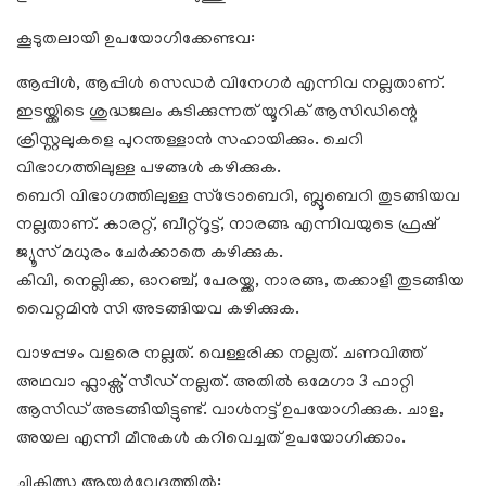
കൂടുതലായി ഉപയോഗിക്കേണ്ടവ:
ആപ്പിൾ, ആപ്പിൾ സെഡർ വിനേഗർ എന്നിവ നല്ലതാണ്.
ഇടയ്ക്കിടെ ശുദ്ധജലം കുടിക്കുന്നത് യൂറിക് ആസിഡിന്റെ
ക്രിസ്റ്റലുകളെ പുറന്തള്ളാൻ സഹായിക്കും. ചെറി
വിഭാഗത്തിലുള്ള പഴങ്ങൾ കഴിക്കുക.
ബെറി വിഭാഗത്തിലുള്ള സ്ട്രോബെറി, ബ്ലൂബെറി തുടങ്ങിയവ
നല്ലതാണ്. കാരറ്റ്, ബീറ്റ്റൂട്ട്, നാരങ്ങ എന്നിവയുടെ ഫ്രഷ്
ജ്യൂസ് മധുരം ചേർക്കാതെ കഴിക്കുക.
കിവി, നെല്ലിക്ക, ഓറഞ്ച്, പേരയ്ക്ക, നാരങ്ങ, തക്കാളി തുടങ്ങിയ
വൈറ്റമിൻ സി അടങ്ങിയവ കഴിക്കുക.
വാഴപ്പഴം വളരെ നല്ലത്. വെള്ളരിക്ക നല്ലത്. ചണവിത്ത്
അഥവാ ഫ്ലാക്സ് സീഡ് നല്ലത്. അതിൽ ഒമേഗാ 3 ഫാറ്റി
ആസിഡ് അടങ്ങിയിട്ടുണ്ട്. വാൾനട്ട് ഉപയോഗിക്കുക. ചാള,
അയല എന്നീ മീനുകൾ കറിവെച്ചത് ഉപയോഗിക്കാം.
ചികിത്സ ആയുർവേദത്തിൽ: