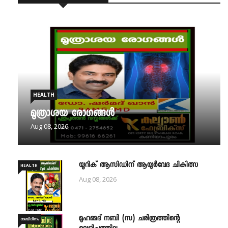
HEALTH
മൂത്രാശയ രോഗങ്ങൾ
Aug 08, 2026
യൂറിക് ആസിഡിന് ആയുർവേദ ചികിത്സ
HEALTH
Aug 08, 2026
മുഹമ്മദ് നബി (സ) ചരിത്രത്തിന്റെ
നബിദിനം