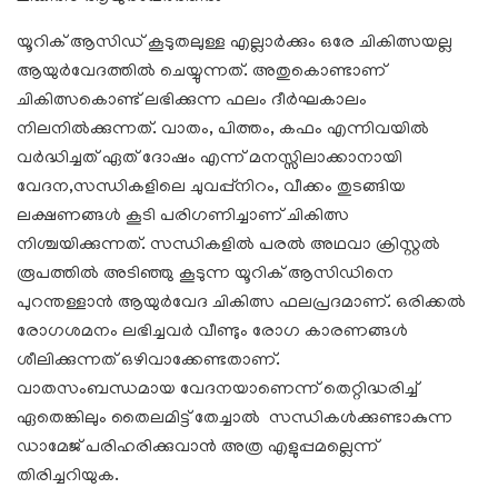
യൂറിക് ആസിഡ് കൂടുതലുള്ള എല്ലാർക്കും ഒരേ ചികിത്സയല്ല
ആയുർവേദത്തിൽ ചെയ്യുന്നത്. അതുകൊണ്ടാണ്
ചികിത്സകൊണ്ട് ലഭിക്കുന്ന ഫലം ദീർഘകാലം
നിലനിൽക്കുന്നത്. വാതം, പിത്തം, കഫം എന്നിവയിൽ
വർദ്ധിച്ചത് ഏത് ദോഷം എന്ന് മനസ്സിലാക്കാനായി
വേദന,സന്ധികളിലെ ചുവപ്പ്നിറം, വീക്കം തുടങ്ങിയ
ലക്ഷണങ്ങൾ കൂടി പരിഗണിച്ചാണ് ചികിത്സ
നിശ്ചയിക്കുന്നത്. സന്ധികളിൽ പരൽ അഥവാ ക്രിസ്റ്റൽ
രൂപത്തിൽ അടിഞ്ഞു കൂടുന്ന യൂറിക് ആസിഡിനെ
പുറന്തള്ളാൻ ആയുർവേദ ചികിത്സ ഫലപ്രദമാണ്. ഒരിക്കൽ
രോഗശമനം ലഭിച്ചവർ വീണ്ടും രോഗ കാരണങ്ങൾ
ശീലിക്കുന്നത് ഒഴിവാക്കേണ്ടതാണ്.
വാതസംബന്ധമായ വേദനയാണെന്ന് തെറ്റിദ്ധരിച്ച്
ഏതെങ്കിലും തൈലമിട്ട് തേച്ചാൽ സന്ധികൾക്കുണ്ടാകുന്ന
ഡാമേജ് പരിഹരിക്കുവാൻ അത്ര എളുപ്പമല്ലെന്ന്
തിരിച്ചറിയുക.