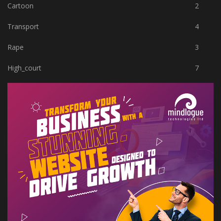
Cartoon
2
Transport
4
Rape
3
High_court
7