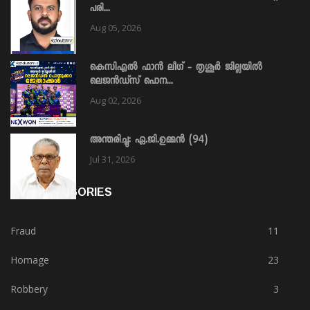
പരി...
Aug 05, 2026
കെസിഎൽ ഫാൻ ലീഗ് - തൃശൂർ ജില്ലയിൽ
ലെജൻഡ്സ് പൊന...
Aug 02, 2026
അന്തരിച്ചു: ഏ.ജി.ഉമ്മൻ (94)
Jul 31, 2026
HOT CATEGORIES
Fraud
11
Homage
23
Robbery
3