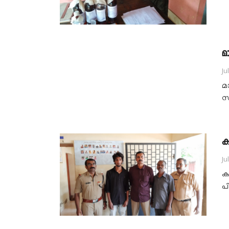
മ
Ju
മ
സ്
ക
Ju
ക
പ