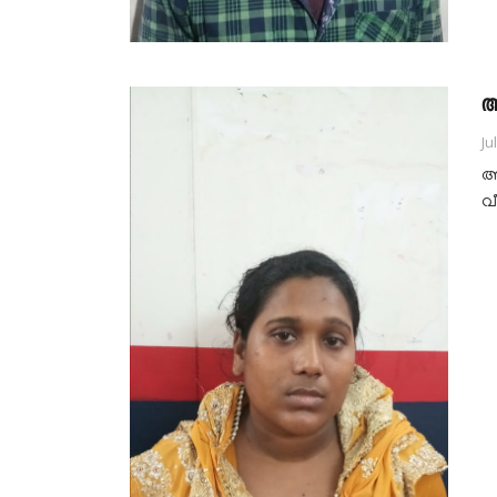
അ
Ju
അ
വ