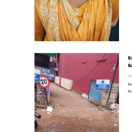
പ
പ
Ju
പ
പ