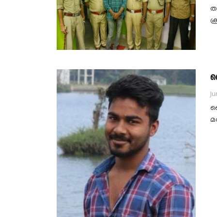
ത
ക
ബ
Ju
ബ
മര