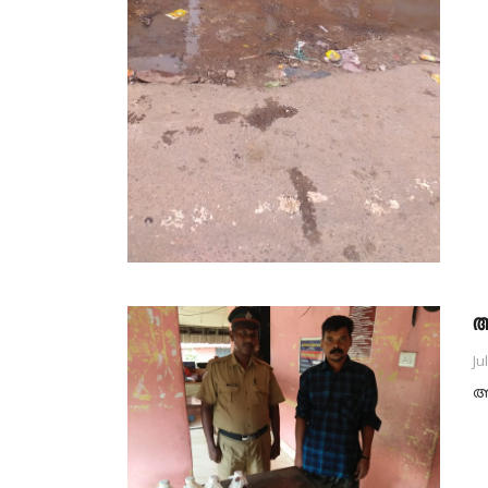
അ
Ju
അ