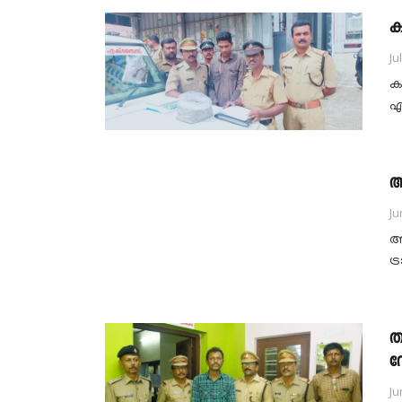
ക
Ju
ക
എ
ആ
Ju
ആ
ട
ത
വേ
Ju