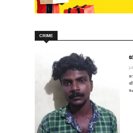
CRIME
ദ
Ju
ദ
ഭീ
പ