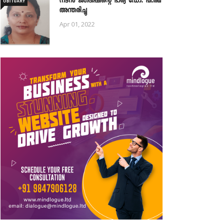
നടൻ ജഗദീഷിന്റെ ഭാര്യ ഡോ. പി.രമ
OBITUARY
അന്തരിച്ചു
Apr 01, 2022