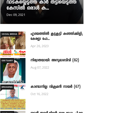
വാടകയ്ക്കെടുത്ത കാർ തട്ടിയെടുത്ത
കേസിൽ ഒരാൾ ക...
Dec 09, 2021
ഹൃദയത്തില്‍ കൂടുകൂട്ടി കുഞ്ഞിക്കിളി;
SOCIAL MEDIA
കേരളാ പോ...
Apr 26, 2023
നിര്യാതയായി: അസുമാബീവി (82)
OBITUARY
Aug 07, 2022
കാണ്മാനില്ല: വിക്രമൻ നായർ (67)
BREAKING
Oct 16, 2022