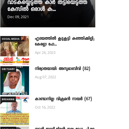
വാടകയ്ക്കെടുത്ത കാർ തട്ടിയെടുത്ത
കേസിൽ ഒരാൾ ക...
Dec 09, 2021
ഹൃദയത്തില്‍ കൂടുകൂട്ടി കുഞ്ഞിക്കിളി;
SOCIAL MEDIA
കേരളാ പോ...
Apr 26, 2023
നിര്യാതയായി: അസുമാബീവി (82)
OBITUARY
Aug 07, 2022
കാണ്മാനില്ല: വിക്രമൻ നായർ (67)
BREAKING
Oct 16, 2022