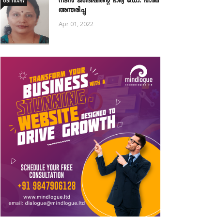
നടൻ ജഗദീഷിന്റെ ഭാര്യ ഡോ. പി.രമ
OBITUARY
അന്തരിച്ചു
Apr 01, 2022