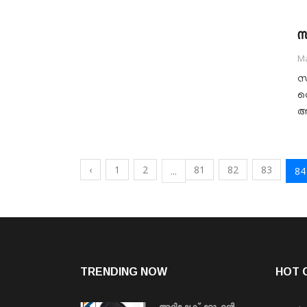
സ
Ma
സ
വ
ആ
‹
1
2
81
82
83
...
84
TRENDING NOW
HOT 