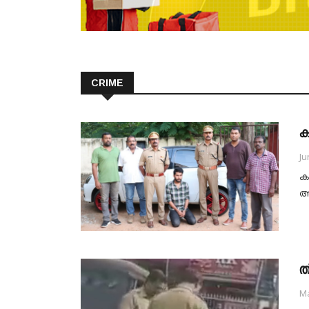
CRIME
ക
Ju
ക
അ
ത
Ma