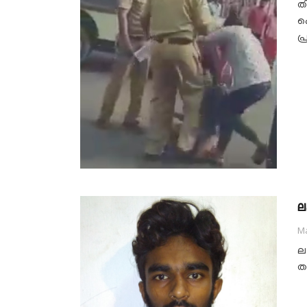
ത
പ
പ
ല
Ma
ലഹ
ത