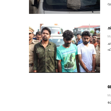
വ
ച
Ma
ച
ഹ
മ
Ma
മ