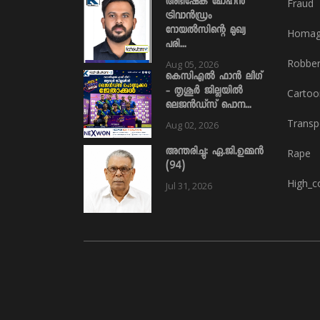
അഭിഷേക് മോഹൻ
Fraud
ട്രിവാൻഡ്രം
റോയൽസിന്റെ മുഖ്യ
Homa
പരി...
Robbe
Aug 05, 2026
കെസിഎൽ ഫാൻ ലീഗ്
- തൃശൂർ ജില്ലയിൽ
Cartoo
ലെജൻഡ്സ് പൊന...
Transp
Aug 02, 2026
അന്തരിച്ചു: ഏ.ജി.ഉമ്മൻ
Rape
(94)
High_c
Jul 31, 2026