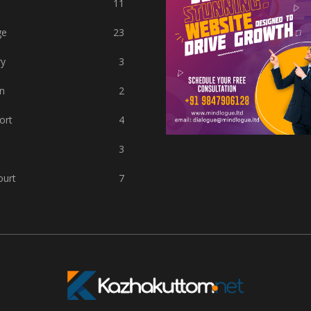
11
ge
23
ry
3
n
2
ort
4
3
ourt
7