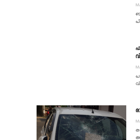
Ma
ബ
പ
പ
വി
Ma
പ
വ
ര
Ma
ര
ആ