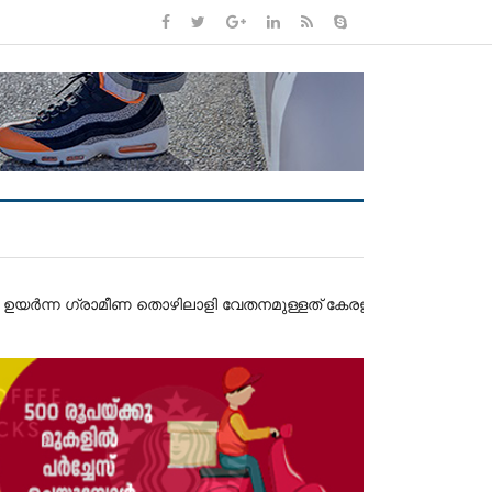
ാമീണ തൊഴിലാളി വേതനമുള്ളത് കേരളത്തിലെന്ന് റിസർവ് ബാങ്ക് ഓഫ