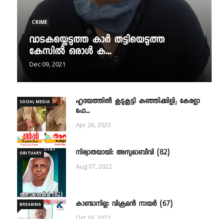
CRIME
വാടകയ്ക്കെടുത്ത കാർ തട്ടിയെടുത്ത
കേസിൽ ഒരാൾ ക...
Dec 09, 2021
ഹൃദയത്തില്‍ കൂടുകൂട്ടി കുഞ്ഞിക്കിളി; കേരളാ
SOCIAL MEDIA
പോ...
Apr 26, 2023
നിര്യാതയായി: അസുമാബീവി (82)
OBITUARY
Aug 07, 2022
കാണ്മാനില്ല: വിക്രമൻ നായർ (67)
BREAKING
Oct 16, 2022