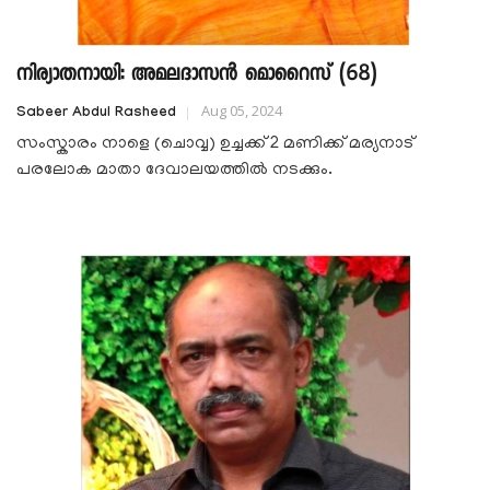
നിര്യാതനായി: അമലദാസൻ മൊറൈസ് (68)
Aug 05, 2024
Sabeer Abdul Rasheed
സംസ്കാരം നാളെ (ചൊവ്വ) ഉച്ചക്ക് 2 മണിക്ക് മര്യനാട്
പരലോക മാതാ ദേവാലയത്തിൽ നടക്കും.