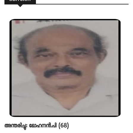
അന്തരിച്ചു: മോഹനൻ.പി (68)