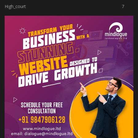
High_court
7