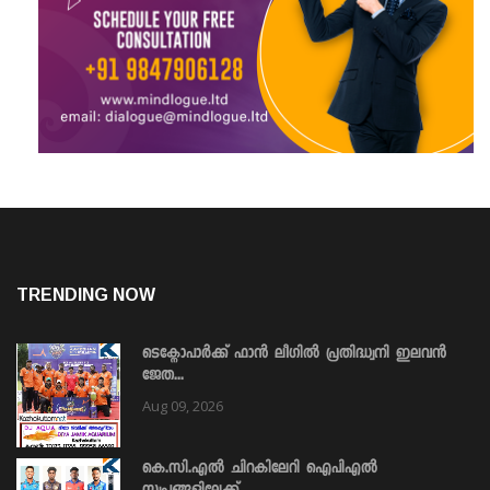
TRENDING NOW
ടെക്നോപാർക്ക് ഫാൻ ലീഗിൽ പ്രതിദ്ധ്വനി ഇലവൻ
ജേത...
Aug 09, 2026
കെ.സി.എൽ ചിറകിലേറി ഐപിഎൽ