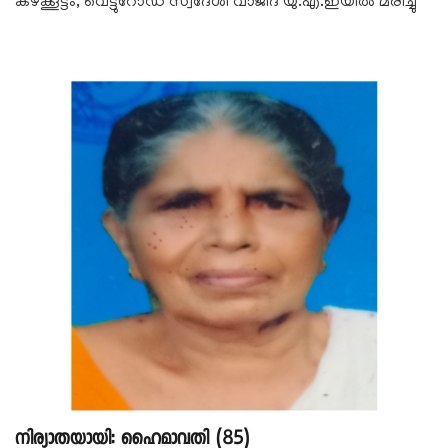
കഴക്കൂട്ടം, വെട്ടുറോഡ് സ്വദേശി വാജിദ് യു.എ.ഇയിൽ മരിച്ചു
നിര്യാതയായി: ഹൈമാവതി (85)