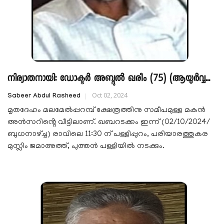
നിര്യാതനായി: ഡോക്ടർ അബ്ദുൽ ഖരീം (75) (ആയുർവ്വ...
Oct 02, 2024
Sabeer Abdul Rasheed
മൃതദേഹം മലമേൽപ്പറമ്പ് ക്ഷേത്രത്തിനു സമീപമുള്ള മകൻ
അൻസറിൻ്റെ വീട്ടിലാണ്. ഖബറടക്കം ഇന്ന് (02/10/2024/
ബുധനാഴ്ച്ച) രാവിലെ 11:30 ന് പള്ളിപ്പുറം, പരിയാരത്തുകര
മുസ്ലിം ജമാഅത്ത്, പുത്തൻ പള്ളിയിൽ നടക്കും.