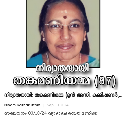
നിര്യാതയായി: തങ്കമണിയമ്മ (മുൻ അസി. കമ്മീഷണർ,...
Sep 30, 2024
Nisam Kazhakuttom
സഞ്ചയനം 03/10/24 വ്യാഴാഴ്‌ച ഒമ്പത് മണിക്ക്.