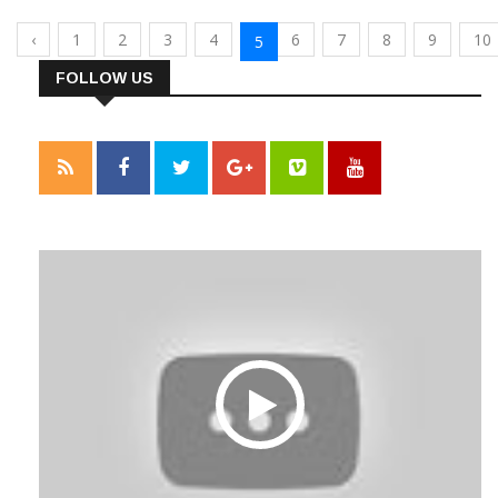
‹
1
2
3
4
6
7
8
9
10
5
FOLLOW US