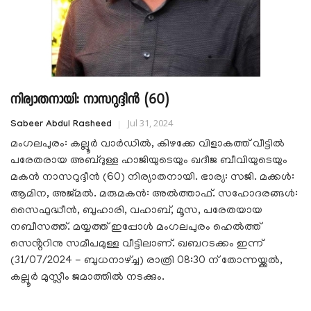
നിര്യാതനായി: നാസറുദ്ദീൻ (60)
Jul 31, 2024
Sabeer Abdul Rasheed
മംഗലപുരം: കല്ലൂർ വാർഡിൽ, കിഴക്കേ വിളാകത്ത് വീട്ടിൽ
പരേതരായ അബ്‌ദുള്ള ഹാജിയുടെയും ഖദീജ ബീവിയുടെയും
മകൻ നാസറുദ്ദീൻ (60) നിര്യാതനായി. ഭാര്യ: സജി. മക്കൾ:
ആമിന, അജ്മൽ. മരുമകൻ: അൽത്താഫ്. സഹോദരങ്ങൾ:
സൈഫുദ്ധീൻ, ബുഹാരി, വഹാബ്, മൂസ, പരേതയായ
നബീസത്ത്. മയ്യത്ത് ഇപ്പോൾ മംഗലപുരം ഹെൽത്ത്
സെൻ്ററിനു സമീപമുള്ള വീട്ടിലാണ്. ഖബറടക്കം ഇന്ന്
(31/07/2024 - ബുധനാഴ്ച്ച) രാത്രി 08:30 ന് തോന്നയ്ക്കൽ,
കല്ലൂർ മുസ്ലീം ജമാത്തിൽ നടക്കും.