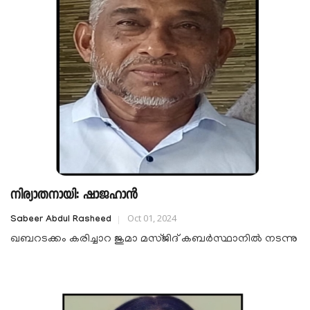
നിര്യാതനായി: ഷാജഹാൻ
Oct 01, 2024
Sabeer Abdul Rasheed
ഖബറടക്കം കരിച്ചാറ ജുമാ മസ്ജിദ് കബർസ്ഥാനിൽ നടന്നു