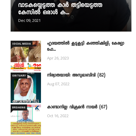
വാടകയ്ക്കെടുത്ത കാർ തട്ടിയെടുത്ത
കേസിൽ ഒരാൾ ക...
Dec 09, 2021
ഹൃദയത്തില്‍ കൂടുകൂട്ടി കുഞ്ഞിക്കിളി; കേരളാ
SOCIAL MEDIA
പോ...
Apr 26, 2023
നിര്യാതയായി: അസുമാബീവി (82)
OBITUARY
Aug 07, 2022
കാണ്മാനില്ല: വിക്രമൻ നായർ (67)
BREAKING
Oct 16, 2022