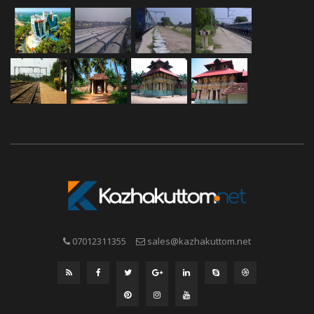
07012311355
sales@kazhakuttom.net