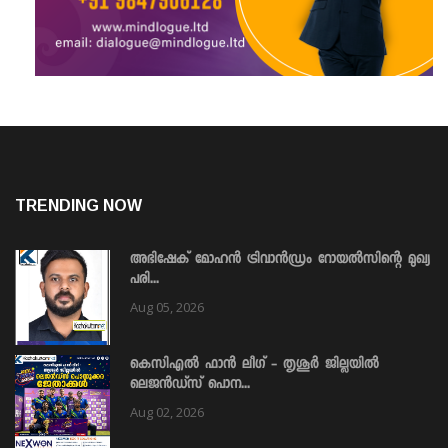
TRENDING NOW
അഭിഷേക് മോഹൻ ട്രിവാൻഡ്രം റോയൽസിന്റെ മുഖ്യ
പരി...
Aug 05, 2026
കെസിഎൽ ഫാൻ ലീഗ് - തൃശൂർ ജില്ലയിൽ
ലെജൻഡ്സ് പൊന...
Aug 02, 2026