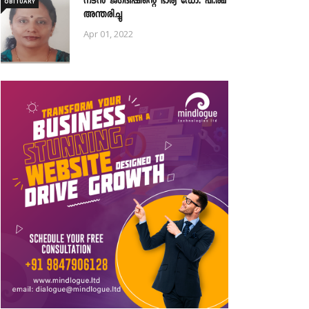
നടൻ ജഗദീഷിന്റെ ഭാര്യ ഡോ. പി.രമ
OBITUARY
അന്തരിച്ചു
Apr 01, 2022