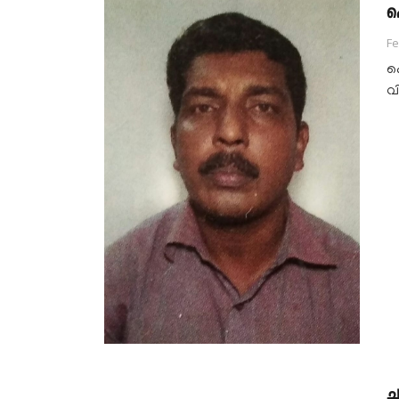
പ
Fe
പ
വ
ച