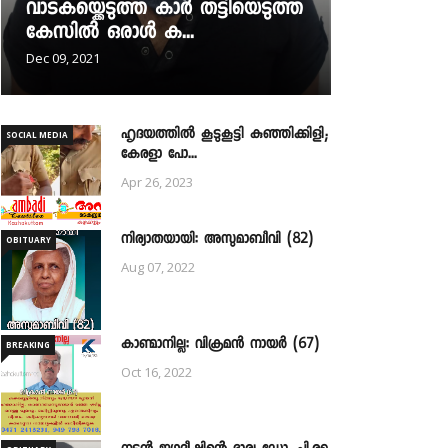
വാടകയ്ക്കെടുത്ത കാർ തട്ടിയെടുത്ത
കേസിൽ ഒരാൾ ക...
Dec 09, 2021
ഹൃദയത്തില്‍ കൂടുകൂട്ടി കുഞ്ഞിക്കിളി;
SOCIAL MEDIA
കേരളാ പോ...
Apr 26, 2023
നിര്യാതയായി: അസുമാബീവി (82)
OBITUARY
Aug 07, 2022
കാണ്മാനില്ല: വിക്രമൻ നായർ (67)
BREAKING
Oct 16, 2022