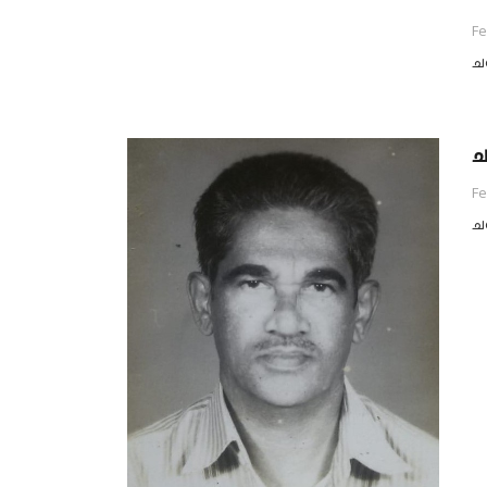
Fe
ച
ച
Fe
ച