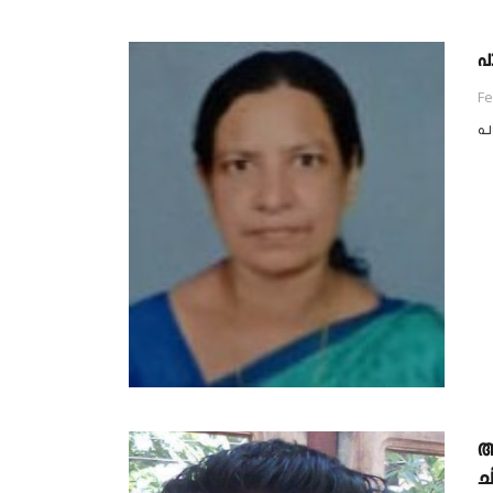
പാ
Fe
പാ
അ
ച