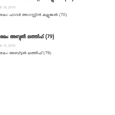
b 19, 2019
രമം: ഫാദർ അഗസ്റ്റിൻ കല്ലുങ്കൽ (70)
രമം: അബ്ദുൽ ലത്തീഫ് (79)
b 13, 2019
രമം: അബ്ദുൽ ലത്തീഫ് (79)