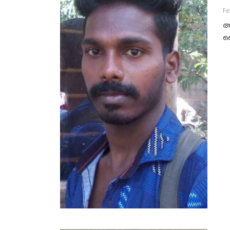
Fe
അ
ബ