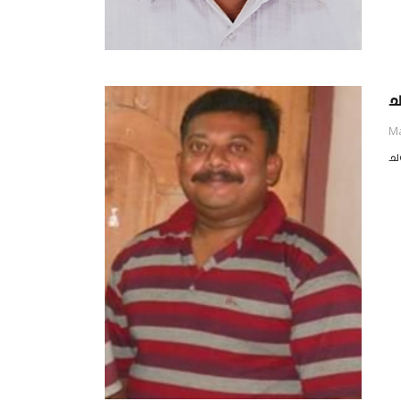
ച
Ma
ച