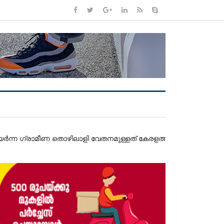
തൊഴിലാളി വേതനമുള്ളത് കേരളത്തിലെന്ന് റിസർവ് ബാങ്ക് ഓഫ് ഇന്