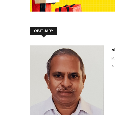
OBITUARY
ച
Ma
ച