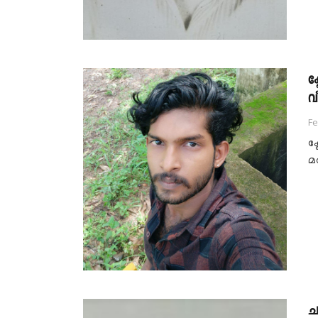
ക
വീ
Fe
ക
മര
ച