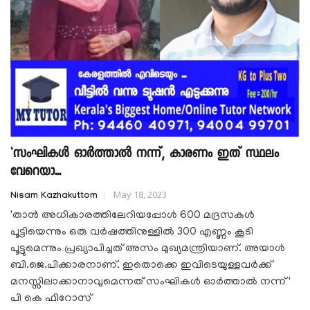
‘സംഘികൾ ഓർത്താൽ നന്ന്, കാരണം ഇത് സ്ഥലം
വേറെയാ...
May 18, 2023
Nisam Kazhakuttom
'താൻ അധികാരത്തിലേറിയപ്പോൾ 600 മദ്രസകൾ
പൂട്ടിയെന്നും ഒരു വർഷത്തിനുള്ളിൽ 300 എണ്ണം കൂടി
പൂട്ടുമെന്നും പ്രഖ്യാപിച്ചത് അസം മുഖ്യമന്ത്രിയാണ്. അയാൾ
ബി.ജെ.പിക്കാരനാണ്. ഇതൊക്കെ ഇവിടെയുള്ളവർക്ക്
മനസ്സിലാക്കാനാവുമെന്നത് സംഘികൾ ഓർത്താൽ നന്ന് '
പി കെ ഫിറോസ്