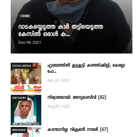
CRIME
വാടകയ്ക്കെടുത്ത കാർ തട്ടിയെടുത്ത
കേസിൽ ഒരാൾ ക...
Dec 09, 2021
ഹൃദയത്തില്‍ കൂടുകൂട്ടി കുഞ്ഞിക്കിളി; കേരളാ
SOCIAL MEDIA
പോ...
Apr 26, 2023
നിര്യാതയായി: അസുമാബീവി (82)
OBITUARY
Aug 07, 2022
കാണ്മാനില്ല: വിക്രമൻ നായർ (67)
BREAKING