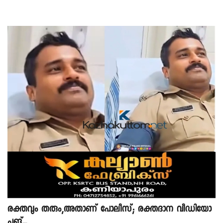
രക്തവും തരും,അതാണ് പോലീസ്; രക്തദാന വീഡിയോ
പങ്...