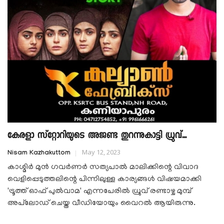
കേരളാ സ്റ്റോറിയുടെ അജണ്ട തുറന്നുകാട്ടി ധ്രുവ്...
May 12, 2023
Nisam Kazhakuttom
കാശ്മിർ മുൻ ഗവർണർ സത്യപാൽ മാലിക്കിന്റെ വിവാദ
വെളിപ്പെടുത്തലിന്റെ പിന്നിലുള്ള കാര്യങ്ങൾ വിഷയമാക്കി
'ട്രൂത്ത് ഓഫ് പുൽവാമ' എന്നപേരിൽ ധ്രുവ് രണ്ടാഴ്ച മുമ്പ്
അപ്‌ലോഡ് ചെയ്ത വീഡിയോയും വൈറൽ ആയിരുന്നു.