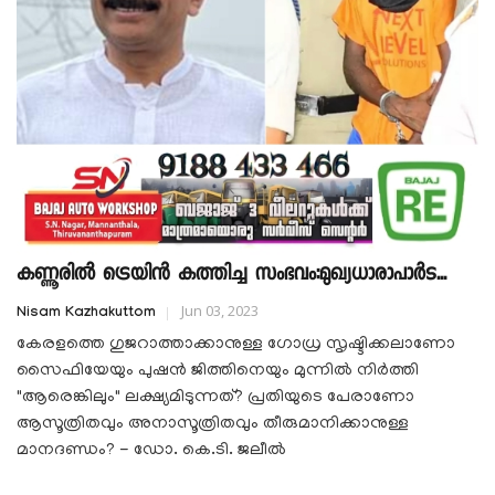
കണ്ണൂരിൽ ട്രെയിൻ കത്തിച്ച സംഭവം:മുഖ്യധാരാപാർട...
Jun 03, 2023
Nisam Kazhakuttom
കേരളത്തെ ഗുജറാത്താക്കാനുള്ള ഗോധ്ര സൃഷ്ടിക്കലാണോ
സൈഫിയേയും പുഷൻ ജിത്തിനെയും മുന്നിൽ നിർത്തി
"ആരെങ്കിലും" ലക്ഷ്യമിടുന്നത്? പ്രതിയുടെ പേരാണോ
ആസൂത്രിതവും അനാസൂത്രിതവും തീരുമാനിക്കാനുള്ള
മാനദണ്ഡം? - ഡോ. കെ.ടി. ജലീൽ