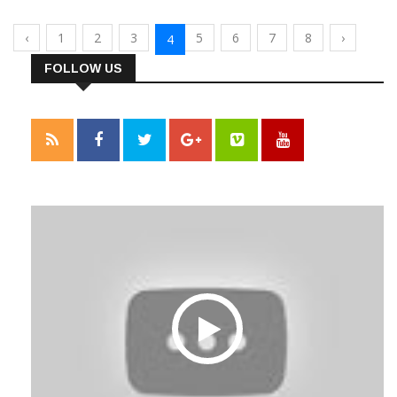
‹
1
2
3
5
6
7
8
›
4
FOLLOW US