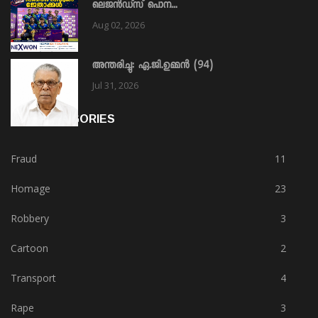
ലെജൻഡ്സ് പൊന...
Aug 02, 2026
അന്തരിച്ചു: ഏ.ജി.ഉമ്മൻ (94)
Jul 31, 2026
HOT CATEGORIES
Fraud
11
Homage
23
Robbery
3
Cartoon
2
Transport
4
Rape
3