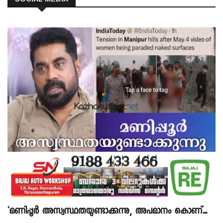
‘മണിപ്പൂർ അസ്വസ്ഥതയുണ്ടാക്കുന്നു, അപമാനം കൊണ്...