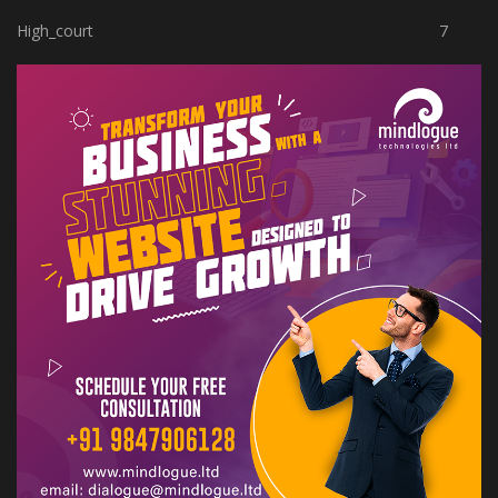
High_court
7