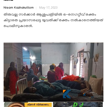
May 17, 2023
Nisam Kazhakuttom
തിരുവല്ല സർക്കാർ ആശുപത്രിയിൽ ഒ-നെഗറ്റീവ് രക്തം
കിട്ടാതെ പ്രയാസപ്പെട്ട യുവതിക്ക് രക്തം നൽകാനെത്തിയത്
പൊലീസുകാരൻ.