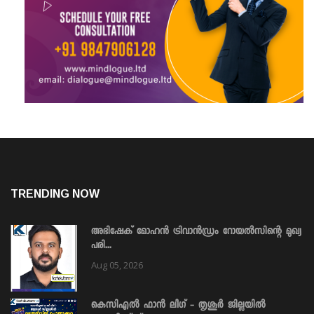
TRENDING NOW
അഭിഷേക് മോഹൻ ട്രിവാൻഡ്രം റോയൽസിന്റെ മുഖ്യ
പരി...
Aug 05, 2026
കെസിഎൽ ഫാൻ ലീഗ് - തൃശൂർ ജില്ലയിൽ