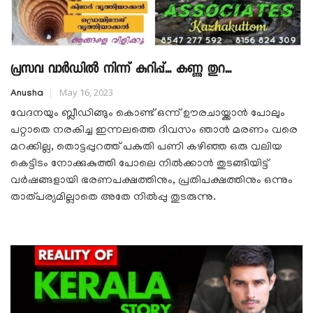
പ്രസവ വാര്‍ഡില്‍ നിന്ന് കുറിപ്പ്... കണ്ണു തുറ...
May 16, 2023
Anusha
വേദനയും ബ്ലീഡിങ്ങും കൊണ്ട് ഒന്ന് ഊരചായ്ക്കാൻ പോലും
പറ്റാതെ നരകിച്ച ഇന്നലത്തെ ദിവസം ഞാൻ മരണം വരെ
മറക്കില്ല, തൊട്ടപ്പുറത്ത് പകുതി പണി കഴിഞ്ഞ ഒരു വലിയ
കെട്ടിടം നോക്കുകുത്തി പോലെ നിൽക്കാൻ തുടങ്ങിയിട്ട്
വർഷങ്ങളായി ഭരണപക്ഷത്തിനും, പ്രതിപക്ഷത്തിനും ഒന്നും
താത്പര്യമില്ലാതെ അതേ നിൽപ്പു തുടരുന്നു.